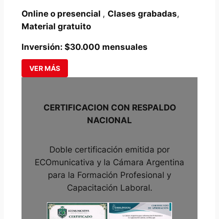
Online o presencial
,
Clases grabadas
,
Material gratuito
Inversión: $30.000 mensuales
VER MÁS
CERTIFICACION CON RESPALDO
NACIONAL
Doble certificación emitida por
ECOmunicativa y la Cámara Argentina
para la Formación Profesional y
Capacitación Laboral.